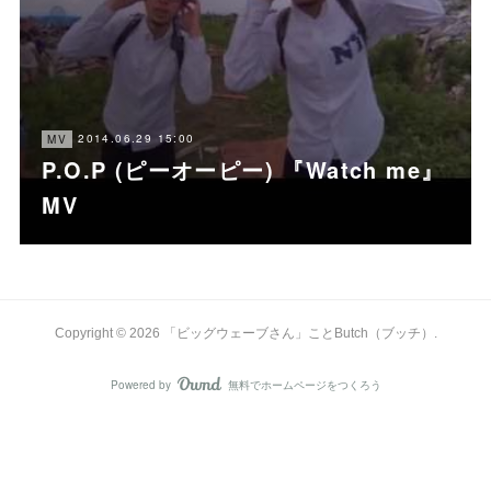
2014.06.29 15:00
MV
P.O.P (ピーオーピー) 『Watch me』
MV
Copyright ©
2026
「ビッグウェーブさん」ことButch（ブッチ）
.
Powered by
無料でホームページをつくろう
AmebaOwnd
フォロー