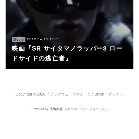
2012.04.13 15:00
Movie
映画『SR サイタマノラッパー3 ロー
ドサイドの逃亡者』
Copyright ©
2026
「ビッグウェーブさん」ことButch（ブッチ）
.
Powered by
無料でホームページをつくろう
AmebaOwnd
フォロー