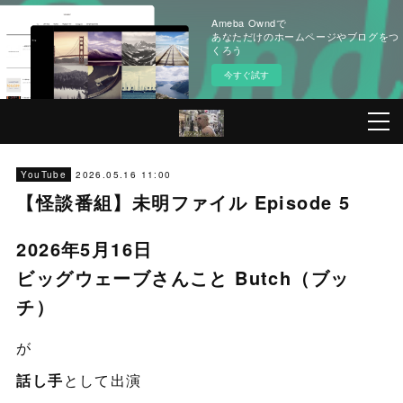
Ameba Owndで
あなただけのホームページやブログをつ
くろう
今すぐ試す
2026.05.16 11:00
YouTube
【怪談番組】未明ファイル Episode 5
2026年5月16日
ビッグウェーブさんこと Butch（ブッ
チ）
が
話し手
として出演