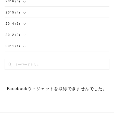
(
1
)
(
2
)
2016
(
6
)
(
3
)
(
1
)
(
1
)
(
1
)
(
1
)
2015
(
4
)
(
1
)
(
2
)
(
10
)
(
1
)
(
1
)
(
1
)
2014
(
6
)
(
1
)
(
2
)
(
3
)
(
1
)
(
1
)
(
1
)
2012
(
2
)
(
1
)
(
3
)
(
1
)
(
2
)
(
1
)
(
1
)
2011
(
1
)
(
1
)
(
1
)
(
1
)
(
1
)
(
1
)
(
1
)
(
4
)
(
1
)
(
1
)
(
1
)
Facebookウィジェットを取得できませんでした。
(
1
)