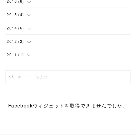
(
1
)
(
2
)
2016
(
6
)
(
3
)
(
1
)
(
1
)
(
1
)
(
1
)
2015
(
4
)
(
1
)
(
2
)
(
10
)
(
1
)
(
1
)
(
1
)
2014
(
6
)
(
1
)
(
2
)
(
3
)
(
1
)
(
1
)
(
1
)
2012
(
2
)
(
1
)
(
3
)
(
1
)
(
2
)
(
1
)
(
1
)
2011
(
1
)
(
1
)
(
1
)
(
1
)
(
1
)
(
1
)
(
1
)
(
4
)
(
1
)
(
1
)
(
1
)
Facebookウィジェットを取得できませんでした。
(
1
)