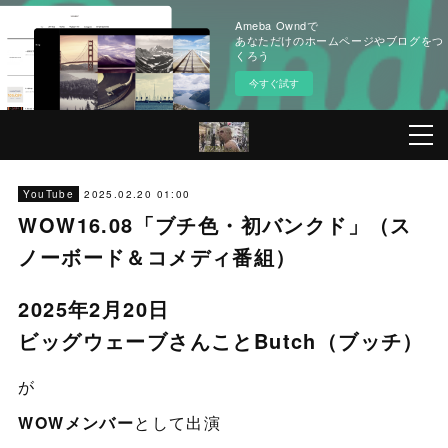
Ameba Owndで
あなただけのホームページやブログをつ
くろう
今すぐ試す
2025.02.20 01:00
YouTube
WOW16.08「ブチ色・初バンクド」（ス
ノーボード＆コメディ番組）
2025年2月20日
ビッグウェーブさんことButch（ブッチ）
が
WOWメンバー
として出演