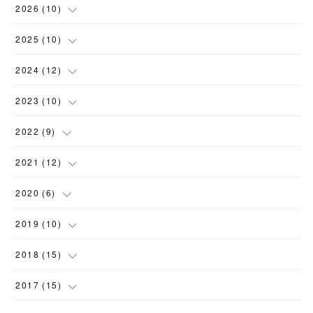
2026
(
10
)
(
2
)
2025
(
10
)
(
3
)
(
1
)
2024
(
12
)
(
1
)
(
1
)
(
2
)
2023
(
10
)
(
2
)
(
1
)
(
1
)
(
1
)
2022
(
9
)
(
1
)
(
2
)
(
4
)
(
1
)
(
1
)
2021
(
12
)
(
1
)
(
3
)
(
1
)
(
2
)
(
3
)
(
1
)
2020
(
6
)
(
1
)
(
2
)
(
1
)
(
1
)
(
1
)
(
1
)
2019
(
10
)
(
1
)
(
1
)
(
1
)
(
1
)
(
2
)
(
2
)
(
1
)
2018
(
15
)
(
1
)
(
3
)
(
2
)
(
2
)
(
2
)
(
1
)
(
3
)
2017
(
15
)
(
1
)
(
1
)
(
1
)
(
1
)
(
1
)