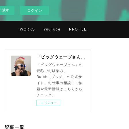
ぐ試す
ログイン
WORKS
YouTube
PROFILE
「ビッグウェーブさん」ことButch（ブッチ）
「ビッグウェーブさん」の
愛称でお馴染み、
Butch（ブッチ）の公式サ
イト。お仕事の相談・ご依
頼や最新情報はこちらから
チェック。
フォロー
記事一覧