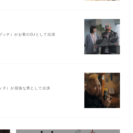
h（ブッチ）がお客のDJとして出演
（ブッチ）が屈強な男として出演