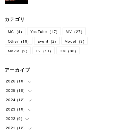
カテゴリ
MC
(
4
)
YouTube
(
17
)
MV
(
27
)
Other
(
19
)
Event
(
2
)
Model
(
3
)
Movie
(
9
)
TV
(
11
)
CM
(
36
)
アーカイブ
2026
(
10
)
2025
(
10
(
2
)
)
(
3
)
2024
(
12
(
1
)
)
(
1
)
(
1
)
2023
(
10
(
2
)
)
(
2
)
(
1
)
(
1
)
2022
(
9
(
1
)
)
(
1
)
(
2
)
(
4
)
(
1
)
2021
(
12
(
1
)
)