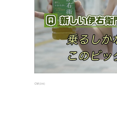
CM
(
36
)