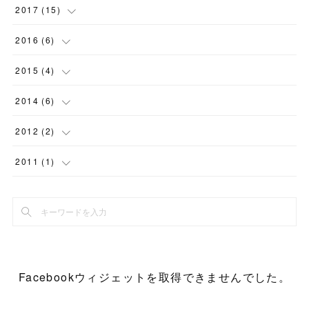
(
1
)
(
3
)
(
2
)
(
2
)
(
2
)
(
1
)
(
3
)
2017
(
15
)
(
1
)
(
1
)
(
1
)
(
1
)
(
1
)
(
1
)
(
2
)
2016
(
6
)
(
3
)
(
1
)
(
1
)
(
1
)
(
1
)
2015
(
4
)
(
1
)
(
2
)
(
10
)
(
1
)
(
1
)
(
1
)
2014
(
6
)
(
1
)
(
2
)
(
3
)
(
1
)
(
1
)
(
1
)
2012
(
2
)
(
1
)
(
3
)
(
1
)
(
2
)
(
1
)
(
1
)
2011
(
1
)
(
1
)
(
1
)
(
1
)
(
1
)
(
1
)
(
1
)
(
4
)
(
1
)
(
1
)
(
1
)
Facebookウィジェットを取得できませんでした。
(
1
)