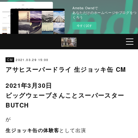
Ameba Owndで
あなただけのホームページやブログをつ
くろう
今すぐ試す
2021.03.29 15:00
CM
アサヒスーパードライ 生ジョッキ缶 CM
2021年3月30日
ビッグウェーブさんことスーパースター
BUTCH
が
生ジョッキ缶の体験客
として出演