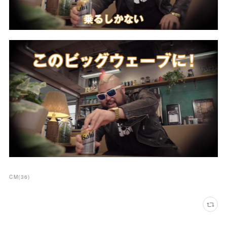
CM
(
36
)