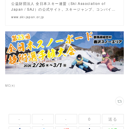
公益財団法人 全日本スキー連盟（Ski Association of
Japan / SAJ）の公式サイト。スキージャンプ、コンバイ…
www.ski-japan.or.jp
MC
(
4
)
-
-
-
0
送る