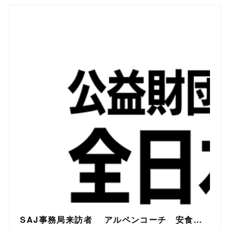
SAJ事務局来訪者 アルペンコーチ 安食真治さん | 公益財団法人全日本スキー連盟