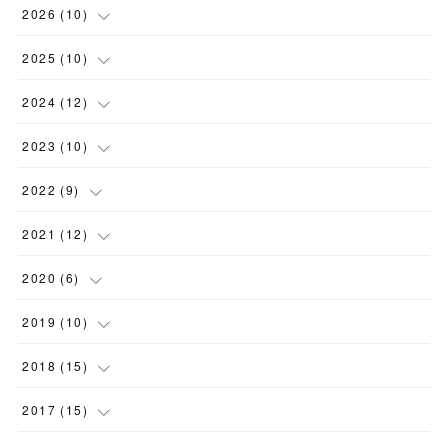
2026
(
10
)
(
2
)
2025
(
10
)
(
3
)
(
1
)
2024
(
12
)
(
1
)
(
1
)
(
2
)
2023
(
10
)
(
2
)
(
1
)
(
1
)
(
1
)
2022
(
9
)
(
1
)
(
2
)
(
4
)
(
1
)
(
1
)
2021
(
12
)
(
1
)
(
3
)
(
1
)
(
2
)
(
3
)
(
1
)
2020
(
6
)
(
1
)
(
2
)
(
1
)
(
1
)
(
1
)
(
1
)
2019
(
10
)
(
1
)
(
1
)
(
1
)
(
1
)
(
2
)
(
2
)
(
1
)
2018
(
15
)
(
1
)
(
3
)
(
2
)
(
2
)
(
2
)
(
1
)
(
3
)
2017
(
15
)
(
1
)
(
1
)
(
1
)
(
1
)