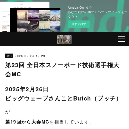
Ameba Owndで
あなただけのホームページやブログをつ
くろう
今すぐ試す
2026.02.24 12:29
MC
第23回 全日本スノーボード技術選手権大
会MC
2025年2月26日
ビッグウェーブさんことButch（ブッチ）
が
第19回から大会MC
を担当しています。