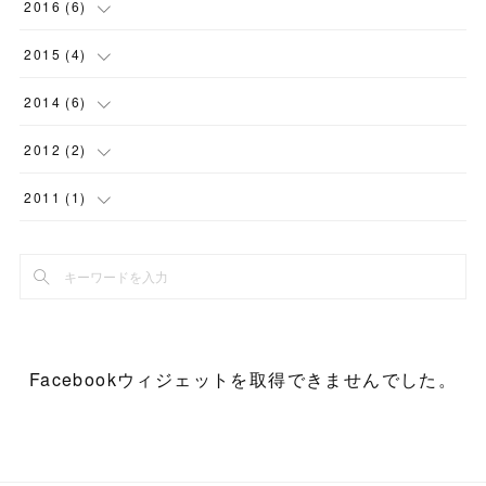
(
1
)
(
1
)
(
2
)
2016
(
6
)
(
3
)
(
1
)
(
1
)
(
1
)
(
1
)
2015
(
4
)
(
1
)
(
2
)
(
10
)
(
1
)
(
1
)
(
1
)
2014
(
6
)
(
1
)
(
2
)
(
3
)
(
1
)
(
1
)
(
1
)
2012
(
2
)
(
1
)
(
3
)
(
1
)
(
2
)
(
1
)
(
1
)
2011
(
1
)
(
1
)
(
1
)
(
1
)
(
1
)
(
1
)
(
1
)
(
4
)
(
1
)
(
1
)
(
1
)
Facebookウィジェットを取得できませんでした。
(
1
)